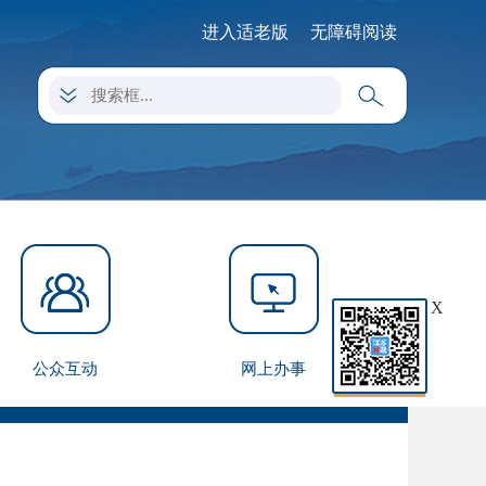
进入适老版
无障碍阅读
X
公众互动
网上办事