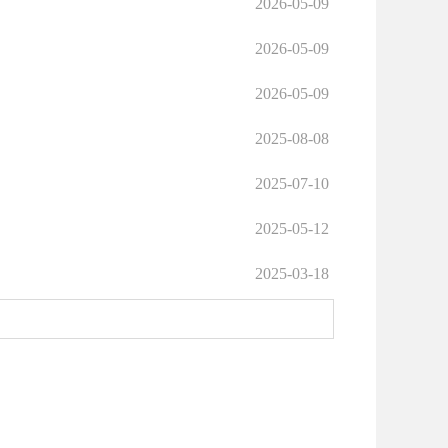
2026-05-09
2026-05-09
2026-05-09
2025-08-08
2025-07-10
2025-05-12
2025-03-18