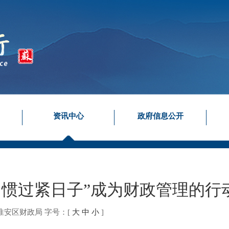
资讯中心
政府信息公开
习惯过紧日子”成为财政管理的行
淮安区财政局
字号：
[
大
中
小
]