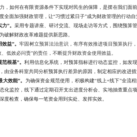
力，如何在有限资源条件下实现对民生的保障，是摆在我们面
度全面加强财政管理，让
“
习惯过紧日子
”
成为财政管理的行动自
实力
”
。
采用专题讲座、研讨交流、现场走访等方式，围绕预算
为破解财政改革难题提供新思路。
用效益
”
。
牢固树立预算法治意识，有序有效推进项目预算执行
效、低效必问责
”
的责任，不断提升财政资金使用效益。
规范根基
”
。
利用信息化系统，对预算指标进行动态监控，如发
，由业务科室共同分析预算执行差异的原因，制定相应的改进措
最大效能
”
。
为确保资金规范使用，积极构建
“
线上
+
线下
”
全流程
态化监控，线下通过定期召开支出进度分析会、实地抽查重点
深度检查，确保每一笔资金用到实处、发挥实效。