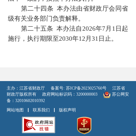
第二十四条
本办法由省财政厅会同省
级有关业务部门负责解释。
第二十五条
本办法自
2026
年
7
月
1
日起
施行，执行期限至
2030
年
12
月
31
日止。
主办：江苏省财政厅
备案号: 苏ICP备2023025760号
江苏省
财政厅版权所有
政府网站标识码：3200000003
苏公网安
备：32010602010392
网站地图
联系我们
版权声明