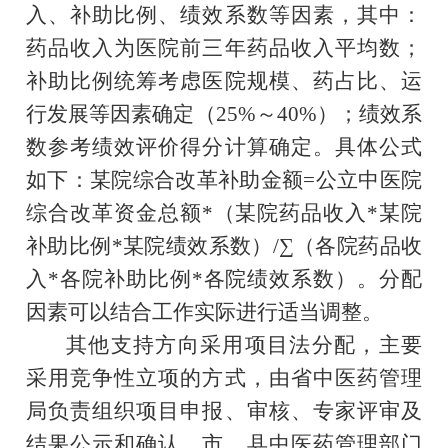
入、补助比例、绩效系数等因素，其中：
药品收入为医院前三年药品收入平均数；
补助比例统筹考虑医院规模、药占比、运
行发展等因素确定（
25%
～
40%
）；绩效系
数参考绩效评价得分计算确定。具体公式
如下：某院综合改革补助金额
=
公立中医院
综合改革资金总额
*
（某院药品收入
*
某院
补助比例
*
某院绩效系数）
/
∑（
各院药品收
入
*
各院补助比例
*
各院绩效系数
）
。分配
因素可以结合工作实际进行适当调整。
其他支持方向采用项目法分配，主要
采用竞争性立项的方式，由省中医药管理
局负责组织项目申报、审核、专家评审及
结果公示和确认，市、县中医药管理部门