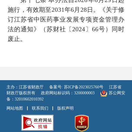
施行
，有效期至
2031
年
6
月
28
日
。《关于修
订江苏省中医药事业发展专项资金管理办
法的通知》（苏财社〔
2024
〕
66
号）同时
废止。
主办：江苏省财政厅
备案号: 苏ICP备2023025760号
江苏省
财政厅版权所有
政府网站标识码：3200000003
苏公网安
备：32010602010392
网站地图
联系我们
版权声明