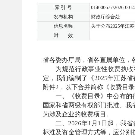
索 引 号
014000677/2026-0014
发布机构
财政厅综合处
信息名称
关于公布2025年江
时 效
省各委办厅局，省各直属单位，
为规范行政事业性收费执收
定，我们编制了《
202
5
年江苏省
附件
2
，以下合并简称《收费目录
一、《收费目录》中公布的
国家和省两级有权部门批准、我
为涉及企业的收费项目。
二、
202
6
年
1
月
1
日起，我省
标准及资金管理方式等，应分别