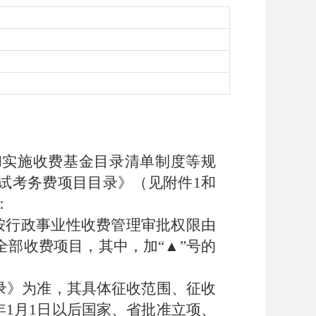
：
和实施收费基金目录清单制度等规
试考务费项目目录》（见附件
1
和
：
按行政事业性收费管理审批权限由
全部收费项目，其中，加
“
▲
”
号的
录》为准，其具体征收范围、征收
年
1
月
1
日以后国家、省批准立项、