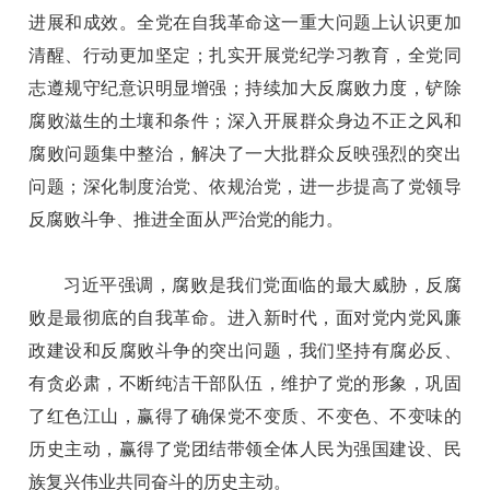
进展和成效。全党在自我革命这一重大问题上认识更加
清醒、行动更加坚定；扎实开展党纪学习教育，全党同
志遵规守纪意识明显增强；持续加大反腐败力度，铲除
腐败滋生的土壤和条件；深入开展群众身边不正之风和
腐败问题集中整治，解决了一大批群众反映强烈的突出
问题；深化制度治党、依规治党，进一步提高了党领导
反腐败斗争、推进全面从严治党的能力。
习近平强调，腐败是我们党面临的最大威胁，反腐
败是最彻底的自我革命。进入新时代，面对党内党风廉
政建设和反腐败斗争的突出问题，我们坚持有腐必反、
有贪必肃，不断纯洁干部队伍，维护了党的形象，巩固
了红色江山，赢得了确保党不变质、不变色、不变味的
历史主动，赢得了党团结带领全体人民为强国建设、民
族复兴伟业共同奋斗的历史主动。