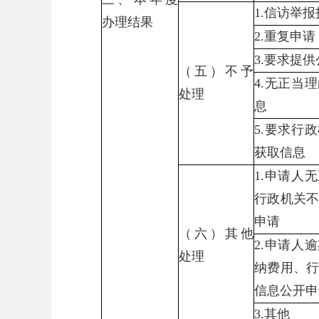
1.信访举
办理结果
2.重复申请
3.要求提
（五）不予
4.无正当
处理
息
5.要求行
获取信息
1.申请人
行政机关
申请
（六）其他
2.申请人
处理
纳费用、
信息公开申
3.其他