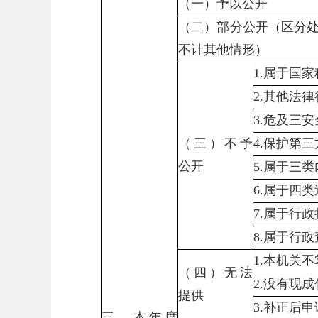
（一）予以公开
（二）部分公开（区分
不计其他情形）
1.属于国
2.其他法
3.危及三
（三）不予
4.保护第
公开
5.属于三
6.属于四
7.属于行
8.属于行
1.本机关
（四）无法
2.没有现
提供
3.补正后
三、本年度