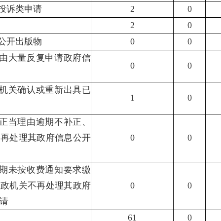
报投诉类申请
2
0
2
0
供公开出版物
0
0
理由大量反复申请政府信
0
0
政机关确认或重新出具已
1
0
无正当理由逾期不补正、
不再处理其政府信息公开
0
0
逾期未按收费通知要求缴
行政机关不再处理其政府
0
0
请
61
0