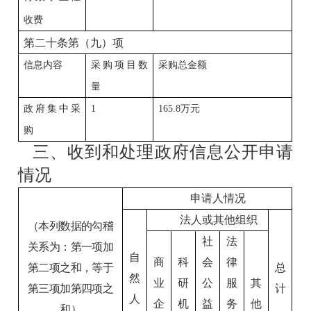
收费
第二十条第（九）项
信息内容
采购项目数
采购总金额
量
政府集中采
1
165.8
万元
购
三、收到和处理政府信息公开申请
情况
申请人情况
法人或其他组织
（本列数据的勾稽
社
法
关系为：第一项加
自
商
科
会
律
第二项之和，等于
总
然
业
研
公
服
其
第三项加第四项之
计
人
企
机
益
务
他
和）