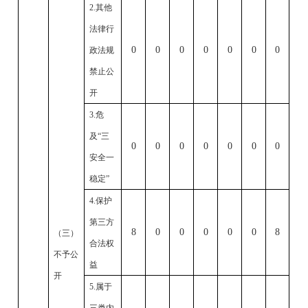
2.
其他
法律行
0
0
0
0
0
0
0
政法规
禁止公
开
3.
危
及“三
0
0
0
0
0
0
0
安全一
稳定”
4.
保护
第三方
8
0
0
0
0
0
8
（三）
合法权
不予公
益
开
5.
属于
三类内