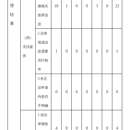
理
18
1
0
0
3
0
22
握相关
结
政府信
果
息
2.
没有
（四）
现成信
无法提
1
0
0
0
0
0
1
息需要
供
另行制
作
3.
补正
后申请
0
0
0
0
0
0
0
内容仍
不明确
1.
信访
举报投
4
0
0
0
0
0
4