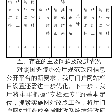
结
结
其
尚
诉
果
果
他
未
总
结
结
其
尚
结
结
其
尚
总
维
纠
结
审
计
果
果
他
未
果
果
他
未
计
持
正
果
结
维
纠
结
审
维
纠
结
审
持
正
果
结
持
正
果
结
2
0
4
0
6
0
0
0
0
0
2
0
0
0
五、存在的主要问题及改进情况
对照国务院办公厅规范政府信息
公开平台的新要求，我厅门户网站栏
目设置还需进一步优化。下一步，我
厅将牢牢把握
“
专栏姓专
”
的基本定
位，抓紧实施网站改版工作，将厅门
户网站打造成全省财政系统推行政府