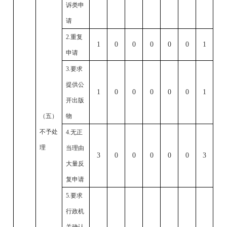
诉类申
请
2.
重复
1
0
0
0
0
0
1
申请
3.
要求
提供公
1
0
0
0
0
0
1
开出版
（五）
物
不予处
4.
无正
理
当理由
3
0
0
0
0
0
3
大量反
复申请
5.
要求
行政机
关确认