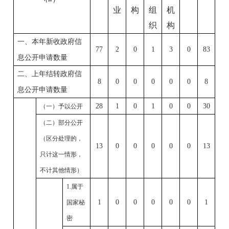
业
构
组
机
织
构
一、本年新收政府信
77
2
0
1
3
0
83
息公开申请数量
二、上年结转政府信
8
0
0
0
0
0
8
息公开申请数量
28
1
0
1
0
0
30
（一）予以公开
（二）部分公开
（区分处理的，
13
0
0
0
0
0
13
只计这一情形，
不计其他情形）
1.
属于
1
0
0
0
0
0
1
国家秘
密