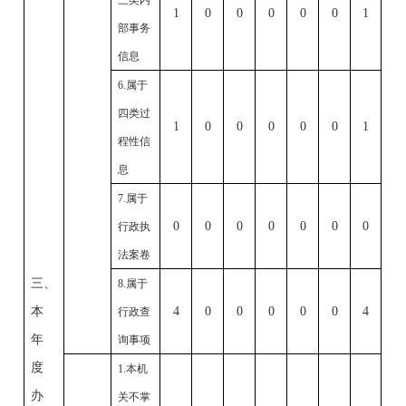
1
0
0
0
0
0
1
部事务
信息
6.
属于
四类过
1
0
0
0
0
0
1
程性信
息
7.
属于
0
0
0
0
0
0
0
行政执
法案卷
三、
8.
属于
本
4
0
0
0
0
0
4
行政查
年
询事项
度
1.
本机
办
关不掌