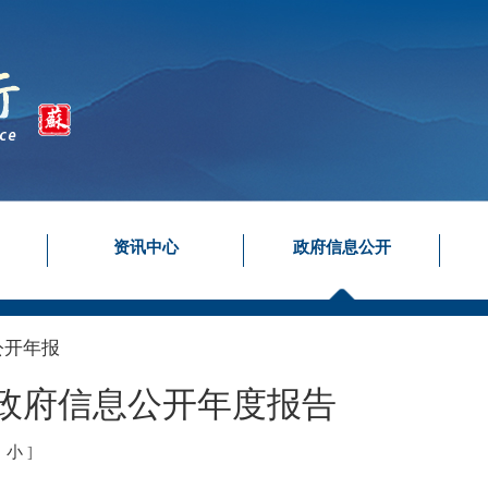
资讯中心
政府信息公开
公开年报
年政府信息公开年度报告
中
小
]