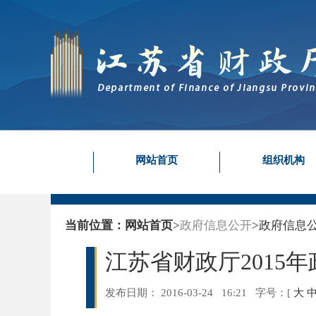
网站首页
组织机构
当前位置：
网站首页
>
政府信息公开
>
政府信息
江苏省财政厅2015
发布日期： 2016-03-24 16:21
字号：
[
大