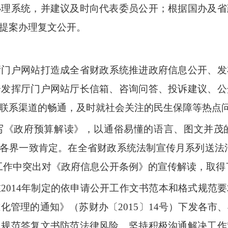
办理系统，并建议及时向代表委员公开；根据国办及省
提案办理复文公开。
厅门户网站打造成全省财政系统推进政府信息公开、发
分发挥厅门户网站厅长信箱、咨询问答、投诉建议、公
联系渠道的畅通，及时就社会关注的民生保障等热点
写《政府预算解读》，以通俗易懂的语言、图文并茂
会各界一致肯定。在全省财政系统法制宣传月系列送法活
工作中突出对《政府信息公开条例》的宣传解读，取得
在
2014
年制定的依申请公开工作文书范本和格式规范要
准化管理的通知》（苏财办〔
2015
〕
14
号）下发各市、
、规范答复文书防范法律风险、坚持积极沟通解决工作