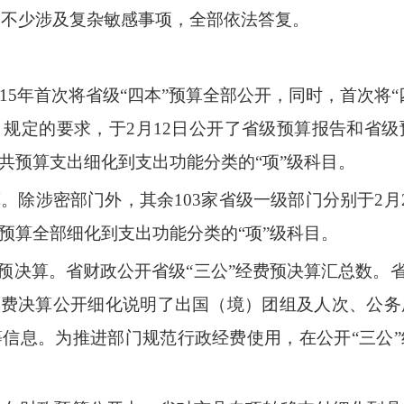
中不少涉及复杂敏感事项，全部依法答复。
15
年首次将省级“四本
”
预算全部公开，同时，首次将
“
》规定的要求，于
2
月
12
日
公开了省级预算报告和省级
共预算支出细化到支出功能分类的
“
项
”
级科目。
算。
除涉密部门外，其余
103
家省级一级部门分别于
2
月
预算全部细化到支出功能分类的
“
项
”
级科目。
预决算。
省财政公开省级
“
三公
”
经费预决算汇总数。
经费决算公开细化说明了出国（境）团组及人次、公
等信息。为推进部门规范行政经费使用，在公开
“
三公
”