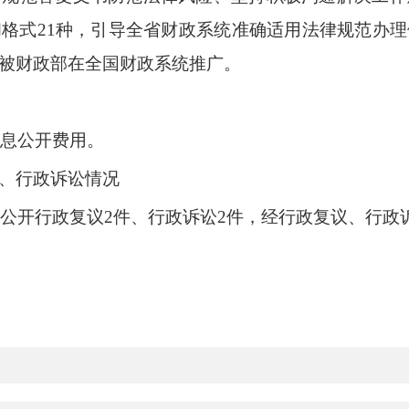
和格式
21
种，引导全省财政系统准确适用法律规范办理
被财政部在全国财政系统推广。
息公开费用。
、行政诉讼情况
公开行政复议
2
件、行政诉讼
2
件，经行政复议、行政