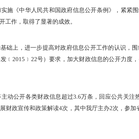
彻实施《中华人民共和国政府信息公开条例》，紧紧围
开工作，取得了显著的成效
。
的基础上，进一步提高对政府信息公开工作的认识，围
办发
﹝
2015
﹞
22
号）要求，加大财政信息的公开力度，
等主动公开各类财政信息超过
3.6
万条，回应公共关注
展财政宣传和政策解读
4
次，其中我厅主办
2
次，参加