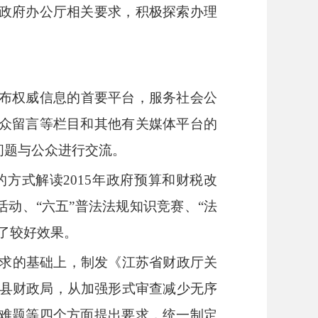
政府办公厅相关要求，积极探索办理
布权威信息的首要平台，服务社会公
众留言等栏目和其他有关媒体平台的
问题与公众进行交流。
的方式解读
2015
年政府预算和财税改
动、“六五”普法法规知识竞赛、“法
了较好效果。
求的基础上，制发《江苏省财政厅关
县财政局，从加强形式审查减少无序
难题等四个方面提出要求，统一制定