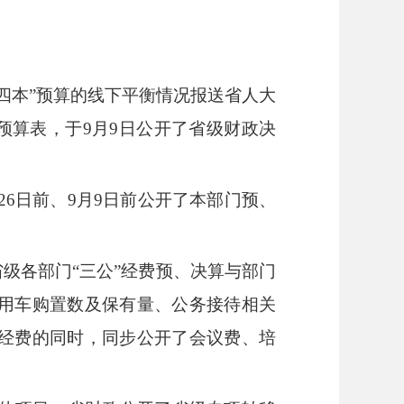
四本
”
预算的线下平衡情况报送省人大
预算表，于
9
月
9
日
公开了省级财政决
26
日
前
、
9
月
9
日
前
公开了本部门预、
省级各部门
“
三公
”
经费预、决算与部门
务用车购置数及保有量、公务接待相关
经费的同时，同步公开了会议费、培