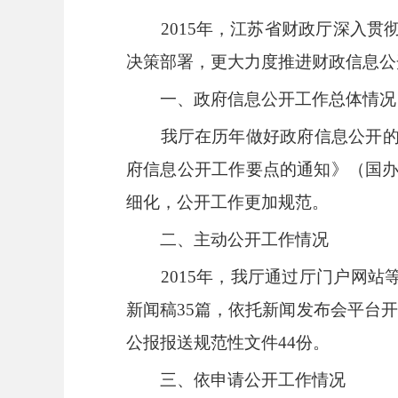
2015
年，
江苏省财政厅深入贯
决策部署，
更大力度推进财政信息公
一、政府信息公开工作总体情况
我厅在历年做好政府信息公开
府信息公开工作要点的通知》（国
细化，公开工作更加规范。
二、主动公开工作情况
2015
年，我厅通过厅门户网站
新闻稿
35
篇，依托新闻发布会平台开
公报报送规范性文件
44
份。
三、依申请公开工作情况