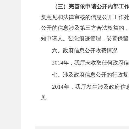
（三）完善依申请公开内部工
复意见和法律审核的信息公开工作
公开的信息涉及第三方合法权益的
知申请人。强化痕迹管理，妥善保留
六、政府信息公开收费情况
2014
年，我厅未收取任何政府信
七、涉及政府信息公开的行政复
2014
年，我厅发生涉及政府信
见。