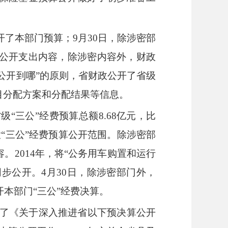
开了本部门预算；
9
月
30
日
，除涉密部
公开支出内容，除涉密内容外，财政
公开到哪
”
的原则，省财政公开了省级
目分配方案和分配结果等信息。
省级
“
三公
”
经费预算总额
8.68
亿元，比
大
“
三公
”
经费预算公开范围。除涉密部
容。
2014
年，将
“
公务用车购置和运行
同步公开。
4
月
30
日
，除涉密部门外，
开本部门
“
三公
”
经费决算。
了《关于深入推进省以下预决算公开