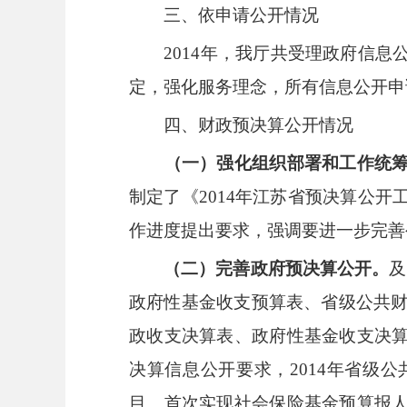
三、依申请公开情况
2014
年
，我厅共受理政府信息
定，强化服务理念，所有信息公开申
四、财政预决算公开情况
（一）强化组织部署和工作统
制定了《
2014
年江苏省预决算公开
作进度提出要求，强调要进一步完善
（二）完善政府预决算公开。
及
政府性基金收支预算表、省级公共
政收支决算表、政府性基金收支决
决算信息公开要求，
2014
年省级公
目。首次实现社会保险基金预算报