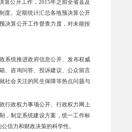
决算公开工作，
2015
年之前全省县及
制度。定期统计汇总各地预决算公开
预决算公开工作督查力度，对未能按
政系统推进政府信息公开、发布权威
箱、咨询问答、投诉建议、公众留言
就社会关注的民生保障等热点问题与
政行政权力事项公开、行政权力网上
制，制定系统建设方案，统一工作标
的公信力和财政决策的科学性。