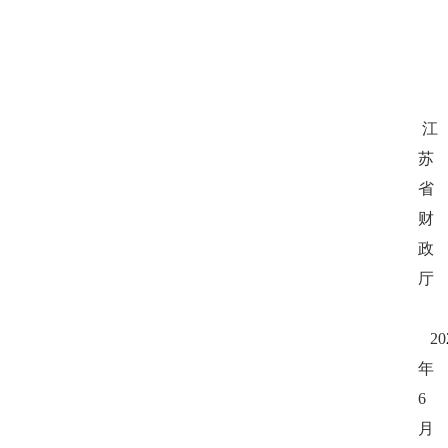
江
苏
省
财
政
厅
20
年
6
月