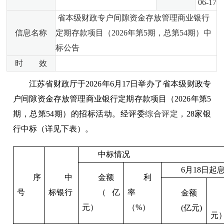
06-17
省本级财政专户间隙资金存放管理商业银行
信息名称
定期存款项目（2026年第5期，总第54期）中
标公告
时 效
江苏省财政厅于
2026
年
6
月
17
日举办了省本级财政专
户间隙资金存放管理商业银行定期存款项目（
2026
年第
5
期，总第
54
期）的招标活动。经评委
综合评定
，
28
家银
行中标（详见下表）。
中标情况
6
月
18
日起
序
中
金额
利
号
标银行
（亿
率
金额
元）
（
%
）
(
亿元
)
元