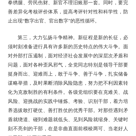
拳绣腿、劳民伤财、新官不理旧账那一套。同时，要完
善差异化考核评价体系，提高考评针对性和科学性，防
止出现“数字出官、官出数字”的恶性循环。
第三，大力弘扬斗争精神。新征程是新的长征，必
须时刻准备进行具有许多新的历史特点的伟大斗争。面
对外部打压遏制，面对经济社会发展中的深层次矛盾和
问题，面对各种歪风邪气，全党同志特别是领导干部要
挺身而出、迎难而上，敢于斗争、善于斗争，扎实储备
谋略举措，及时果断消除风险隐患，努力把不利因素转
化为克敌制胜的有利条件。各级党组织要在克难关、战
风险、迎挑战的实践中锤炼、考验、识别干部，着力培
养选拔敢打硬仗、善打胜仗的优秀干部。对那些遇到矛
盾就绕道、碰到难题就低头、见到风险就缩身、关键时
刻不亮剑的干部，在是非曲直面前模棱两可、当老好人