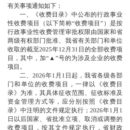
有关事项通知如下：
一、《收费目录》中公布的行政事业
性收费项目（以下简称
“
收费项目
”
）是按
行政事业性收费管理审批权限由国家和省
两级有权部门批准、我省有关部门和单位
收取的截至
202
5
年
12
月
31
日的全部收费项
目，其中，加
“
▲
”
号的为涉及企业的收费
项目。
二、
202
6
年
1
月
1
日起，我省各级各部
门和单位的收费项目，一律以《收费目
录》为准，其具体征收范围、征收标准及
资金管理方式等，应分别按照《收费目
录》中注明的文件规定执行；
202
6
年
1
月
1
日以后国家、省批准立项、取消或调整的
收费项目，按其文件规定执行，省财政