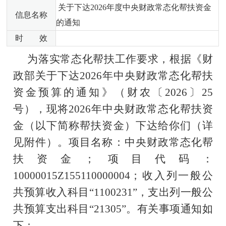
关于下达2026年度中央财政常态化帮扶资金
信息名称
的通知
时 效
为
落实常态化帮扶工作要求，
根据《财
政部关于下达
20
2
6
年中央财政
常态化帮扶
资金预算的通知》（财农〔
202
6
〕
25
号），现将
20
2
6
年中央财政
常态化帮扶
资
金
（以下简称帮扶资金）
下达给你们（详
见附件）。
项目名称：中央财政常态化帮
扶资金；项目代码：
10000015Z155110000004
；
收入列
一般公
共预算收入
科目
“1100231”
，支出列
一般公
共预算支出
科目
“213
05
”
。
有关事项通知如
下：