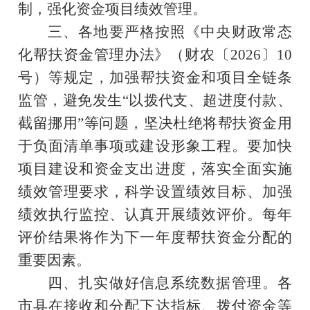
制，强化资金项目绩效管理。
三、
各地
要
严格按照《中央财政常态
化帮扶资金管理办法》（财农〔
2026
〕
10
号
）等规定，
加强
帮扶
资金和
项目
全链条
监管，避免发生
“以拨代支、超进度付款、
截留挪用”等问题，坚决杜绝将帮
扶资金用
于负面清单事项或建设形象工程
。要加快
项目建设和资
金支出进度，落实
全面
实施
绩效管理要求，
科学设置绩效目标、加强
绩效执行监控、认真开展绩效评价
。每年
评价结果将作为下一年度
帮扶
资金分配的
重要因素。
四、扎实做好信息系统数据管理。各
市县在接收和分配下达指标、拨付资金等