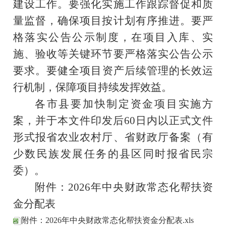
建设工作。要强化实施工作跟踪督促和质
量监督，确保项目按计划有序推进。要
严
格落实公告公示制度，
在项目入库、实
施、验收等关键环节要严格落实公告公示
要求
。
要
健全
项目资产后续管理
的
长效运
行机制，
保障项目
持续发挥效益
。
各市县要加快制定资金
项目
实施方
案，并于本文件印发后
60
日内以
正式文件
形式
报省农业农村厅、省财政厅备案（有
少数民族发展任务的县区同时报省民宗
委）。
附件：
2026
年中央财政常态化帮扶资
金分配表
附件：2026年中央财政常态化帮扶资金分配表.xls