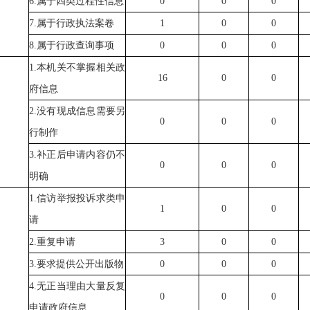
6.
属于四类过程性信息
0
0
0
7.
属于行政执法案卷
1
0
0
8.
属于行政查询事项
0
0
0
1.
本机关不掌握相关政
16
0
0
府信息
2.
没有现成信息需要另
0
0
0
行制作
3.
补正后申请内容仍不
0
0
0
明确
1.
信访举报投诉求类申
1
0
0
请
2.
重复申请
3
0
0
3.
要求提供公开出版物
0
0
0
4.
无正当理由大量反复
0
0
0
申请政府信息