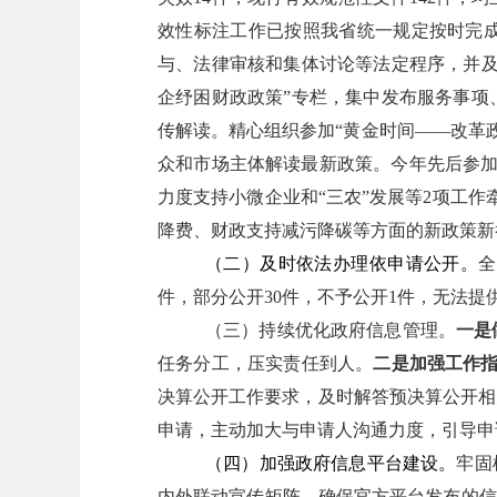
效性标注工作已按照我省统一规定按时完
与、法律审核和集体讨论等法定程序，并
企纾困财政政策
”
专栏，集中发布服务事项
传解读。精心组织参加
“
黄金时间
——
改革
众和市场主体解读最新政策。今年先后参
力度支持小微企业和
“
三农
”
发展等
2
项工作
降费、财政支持减污降碳等方面的新政策新
（二）及时依法办理依申请公开。
全
件，部分公开
30
件，不予公开
1
件，无法提
（三）持续优化政府信息管理。
一是
任务分工，压实责任到人。
二是加强工作
决算公开工作要求，及时解答预决算公开相
申请，主动加大与申请人沟通力度，引导申
（四）加强政府信息平台建设。
牢固
内外联动宣传矩阵，确保官方平台发布的信