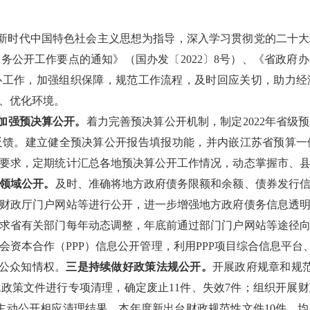
新时代中国特色社会主义思想为指导，深入学习贯彻党的二十大
政务公开工作要点的通知》（国办发〔
2022
〕
8
号）、《省政府办
心工作，加强组织保障，规范工作流程，及时回应关切，助力经
、优化环境
。
加强预决算公开。
着力完善预决算公开机制，制定
2022
年省级预
反馈。建立健全预决算公开报告填报功能，并内嵌江苏省预算一
要求，定期统计汇总各地预决算公开工作情况，动态掌握市、
领域公开。
及时、准确将地方政府债务限额和余额、债券发行
财政厅门户网站等进行公开，进一步增强地方政府债务信息透
求省有关部门每年动态调整，年底前通过部门门户网站等途径
会资本合作（
PPP
）信息公开管理，利用
PPP
项目综合信息平台
公众知情权。
三是持续做好政策法规公开。
开展政府规章和规
税政策文件进行专项清理，确定废止
11
件、失效
7
件；组织开展财
主动公开相应清理结果。本年度新出台财政规范性文件
10
件，均