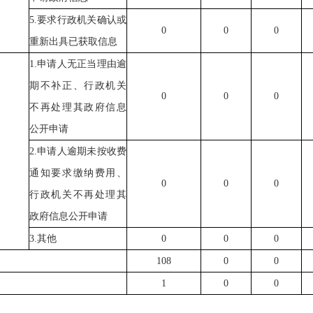
5.
要求行政机关确认或
0
0
0
重新出具已获取信息
1.
申请人无正当理由逾
期不补正、行政机关
0
0
0
不再处理其政府信息
公开申请
2.
申请人逾期未按收费
通知要求缴纳费用、
0
0
0
行政机关不再处理其
政府信息公开申请
3.
其他
0
0
0
108
0
0
1
0
0