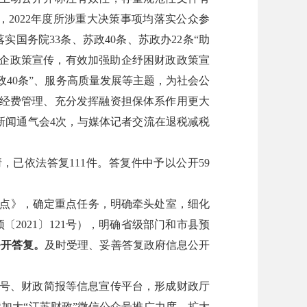
，
2022
年度所涉重大决策事项均落实公众参
落实国务院
33
条、苏政
40
条、苏政办
22
条
“
助
企政策宣传，有效加强助企纾困财政政策宣
政
40
条
”
、服务高质量发展等主题，为社会公
经费管理、充分发挥融资担保体系作用更大
新闻通气会
4
次，与媒体记者交流在退税减税
请，已依法答复
111
件。答复件中予以公开
59
点》，确定重点任务，明确牵头处室，细化
预〔
2021
〕
121
号），明确省级部门和市县预
公开答复。
及时受理、妥善答复政府信息公开
号、财政简报等信息宣传平台，形成财政厅
续加大
“
江苏财政
”
微信公众号推广力度，扩大