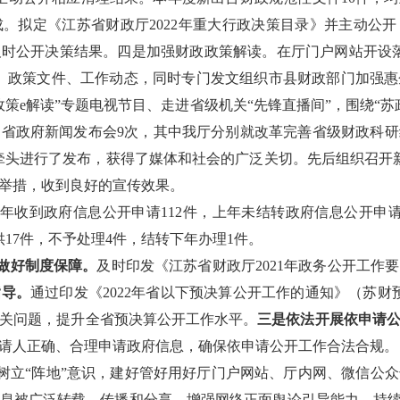
成。拟定《江苏省财政厅
2022
年重大行政决策目录》并主动公开
及时公开决策结果。
四是加强财政政策解读。
在厅门户网站开设
、政策文件、工作动态，同时专门发文组织市县财政部门加强惠
政策
e
解读
”
专题电视节目、走进省级机关
“
先锋直播间
”
，围绕
“
苏
加省政府新闻发布会
9
次，其中我厅分别就改革完善省级财政科研
牵头进行了发布，获得了媒体和社会的广泛关切。先后组织召开
举措，收到良好的宣传效果。
年收到政府信息公开申请
112
件，上年未结转政府信息公开申
供
17
件，不予处理
4
件，结转下年办理
1
件。
做好制度保障。
及时印发《江苏省财政厅
2021
年政务公开工作要
指导。
通过印发《
2022
年省以下预决算公开工作的通知》（苏财
关问题，提升全省预决算公开工作水平。
三是依法开展依申请
请人正确、合理申请政府信息，确保依申请公开工作合法合规。
树立
“
阵地
”
意识，建好管好用好厅门户网站、厅内网、微信公众
息被广泛转载、传播和分享，增强网络正面舆论引导能力。持