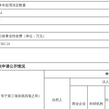
本年处理决定数量
24
0
行政事业性收费（单位：万元）
1362.24
依申请公开情况
申
法人
，等于第三项加第四项之和）
自然人
社
商业企业
科研机构