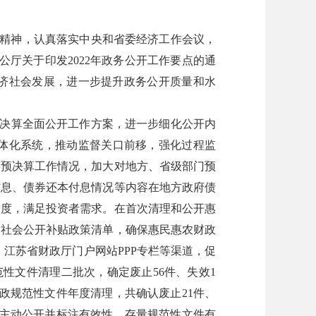
精神，认真落实中央和省委经济工作会议，
公厅关于印发
2022
年政务公开工作要点的通
济社会发展，
进一步提升政务公开质量和水
决算全面公开工作方案，进一步细化公开内
体化系统，推动监督关口前移，强化过程监
县预决算工作情况，加大对地方、省级部门预
信息、债券还本付息情况等内容在地方政府债
明度，满足投资者需求。在首次清理和公开惠
向社会公开补贴政策清单，确保惠民惠农财政
、江苏省财政厅门户网站
PPP
专栏等渠道，促
范性文件清理二批次，确定废止
56
件、失效
1
政规范性文件年度清理，共确认废止
21
件、
主动公开并标注有效性，存量规范性文件有