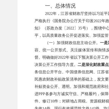
一、总体情况
2022
年，江苏省财政厅坚持以习近平
严格执行
《国务院办公厅关于印发
2022
年
知》（苏政办发〔
2022
〕
35
号）
，围绕中
平，以高质量政务公开促进落实、加强监管
（一）加强财政信息主动公开。
一是
容、统一公开形式、关注媒体宣传和舆情
督。明确做好
2022
年省以下预决算公开工作
决算公开工作指导力度。
二是深化财政重点
务信息公开平台、中国债券信息网、江苏省
民惠农财政补贴政策清单的基础上，发文要
补贴资金公开、透明。加强和规范政府和社
进
PPP
各参与方诚实守信、严格履约，保障
件、修订
10
件；对耕地占用税、资源税财
失效
14
件，现行有效规范性文件
142
件，均